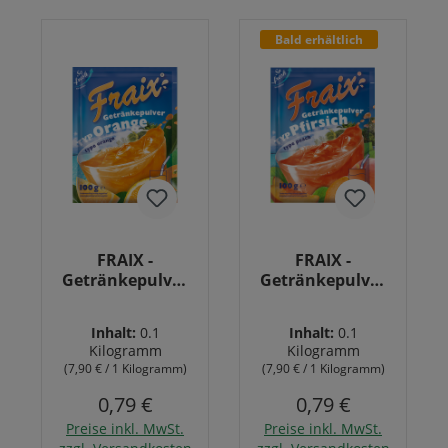
Bald erhältlich
FRAIX -
FRAIX -
Getränkepulver
Getränkepulver
Typ Orange 100g
Typ Pfirsich 100g
Inhalt:
0.1
Inhalt:
0.1
Kilogramm
Kilogramm
(7,90 € / 1 Kilogramm)
(7,90 € / 1 Kilogramm)
0,79 €
0,79 €
Preise inkl. MwSt.
Preise inkl. MwSt.
In den Warenkorb