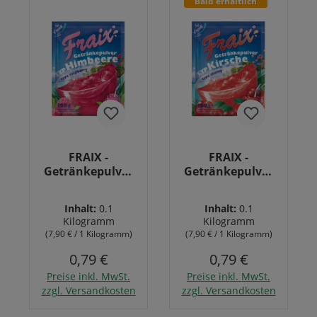
Bald erhältlich
FRAIX -
FRAIX -
Getränkepulver
Getränkepulver
Typ Himbeere
Typ Kirsche 100g
100g
(MHD 30.06.2026)
Inhalt:
0.1
Inhalt:
0.1
Kilogramm
Kilogramm
(7,90 € / 1 Kilogramm)
(7,90 € / 1 Kilogramm)
0,79 €
0,79 €
Preise inkl. MwSt.
Preise inkl. MwSt.
In den Warenkorb
zzgl. Versandkosten
zzgl. Versandkosten