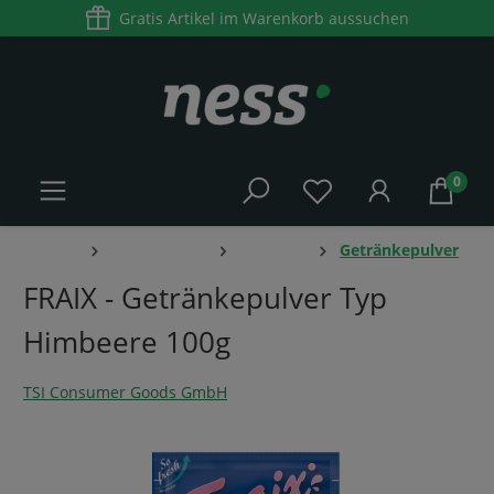
Gratis Artikel im Warenkorb aussuchen
alt springen
0
Home
Lebensmittel
Getränke
Getränkepulver
FRAIX - Getränkepulver Typ
Himbeere 100g
TSI Consumer Goods GmbH
Bildergalerie überspringen