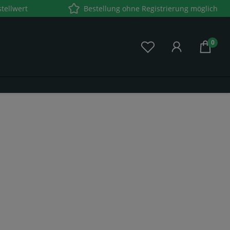
tellwert
Bestellung ohne Registrierung möglich
0
Nudeln, Reis & Hülsenfrüchte
Hülsenfrüchte
Nudeln/Teigwaren
Reis
Instant Nudeln
n &
Cerealien
Müsli
Porridge
ven