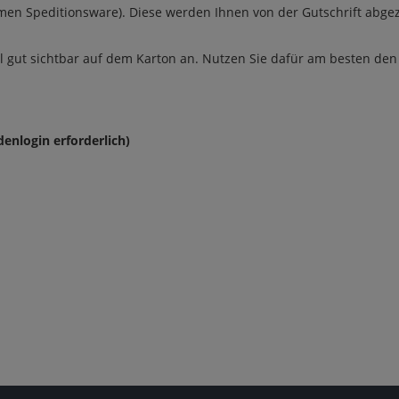
men Speditionsware). Diese werden Ihnen von der Gutschrift abge
n
Fleisch- und Wurstkonserve
Nudel- & Reisgerichte
Suppen
el gut sichtbar auf dem Karton an. Nutzen Sie dafür am besten den
denlogin erforderlich)