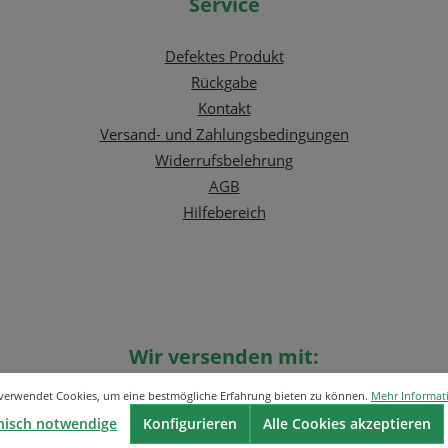
Service
Defektes Produkt
Rückgabe
Kontakt
Versand- und Zahlungsbedingungen
Widerrufsbelehrung
AGB
Hilfebereich
Wir versenden mit:
 verwendet Cookies, um eine bestmögliche Erfahrung bieten zu können.
Mehr Informati
nisch notwendige
Konfigurieren
Alle Cookies akzeptieren