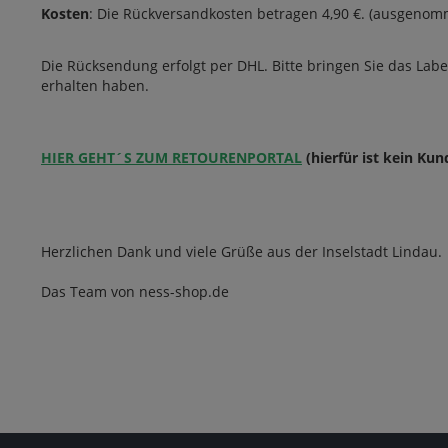
Kosten
: Die Rückversandkosten betragen 4,90 €. (ausgenom
Fan Artikel
Spirituose
Riegel
Wein
Kaugummis
Sirup
Die Rücksendung erfolgt per DHL. Bitte bringen Sie das Lab
Zuckerwatte
erhalten haben.
Fertiggerichte
HIER GEHT´S ZUM RETOURENPORTAL
(hierfür ist kein Kun
Herzlichen Dank und viele Grüße aus der Inselstadt Lindau.
Das Team von ness-shop.de