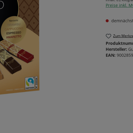
Preise inkl. 
nd Gemüsekonserven
rven
rven
demnächst
nd Wurstkonserven
eisgerichte
Zum Merkze
Produktnum
Hersteller:
G
EAN:
900285