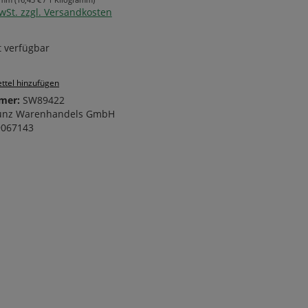
MwSt. zzgl. Versandkosten
 verfügbar
ttel hinzufügen
mer:
SW89422
unz Warenhandels GmbH
9067143