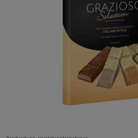
Tee
Bohnen- u
Softdrinks
Fischkonse
Säfte
Obstkonse
Spirituosen
Fleisch- u
Wein
Nudel- & R
Sirup
Suppen