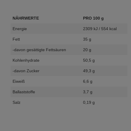
NÄHRWERTE
PRO 100 g
Energie
2309 kJ / 554 kcal
Fett
35 g
-davon gesättigte Fettsäuren
20 g
Kohlenhydrate
50,5 g
-davon Zucker
49,3 g
Eiweiß
6,6 g
Ballaststoffe
3,7 g
Salz
0,19 g