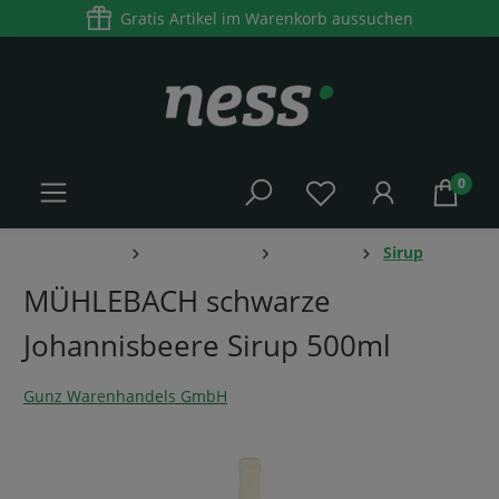
Gratis Artikel im Warenkorb aussuchen
alt springen
0
Home
Lebensmittel
Getränke
Sirup
MÜHLEBACH schwarze
Johannisbeere Sirup 500ml
Gunz Warenhandels GmbH
Bildergalerie überspringen