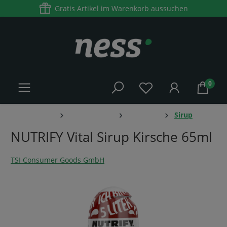
Gratis Artikel im Warenkorb aussuchen
alt springen
0
Home
Lebensmittel
Getränke
Sirup
NUTRIFY Vital Sirup Kirsche 65ml
TSI Consumer Goods GmbH
Bildergalerie überspringen